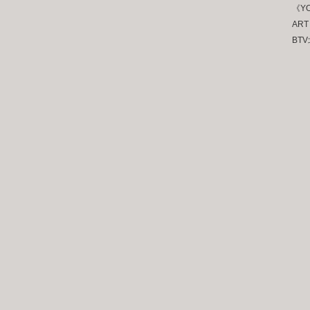
《YO
ART 
BT