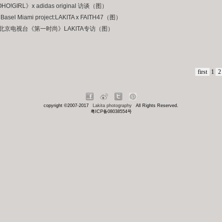
HO!GIRL》x adidas original 访谈（图）
Basel Miami project:LAKITA x FAITH47（图）
V北京电视台《第一时尚》LAKITA专访（图）
first
1
2
copyright ©2007-2017
Lakita photography
All Rights Reserved.
粤ICP备08038554号